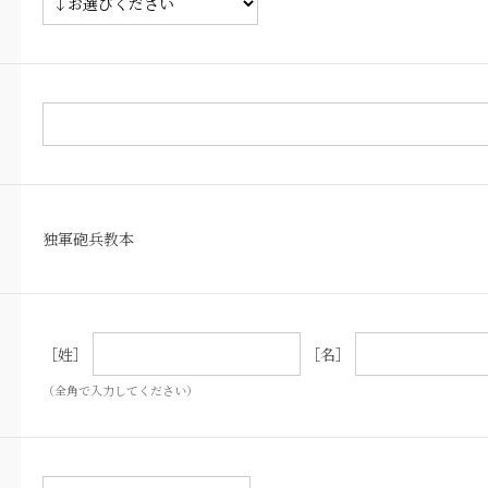
独軍砲兵教本
［姓］
［名］
（全角で入力してください）