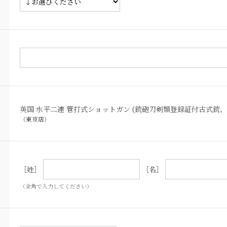
英国 水平二連 管打式ショットガン (銃砲刀剣類登録証付古式銃、J. 
（東京店）
［姓］
［名］
（全角で入力してください）