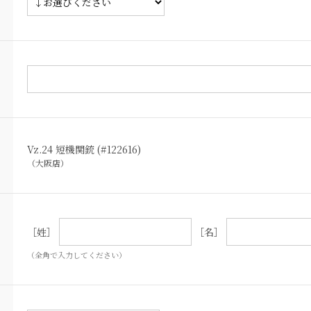
Vz.24 短機関銃 (#122616)
（大阪店）
［姓］
［名］
（全角で入力してください）