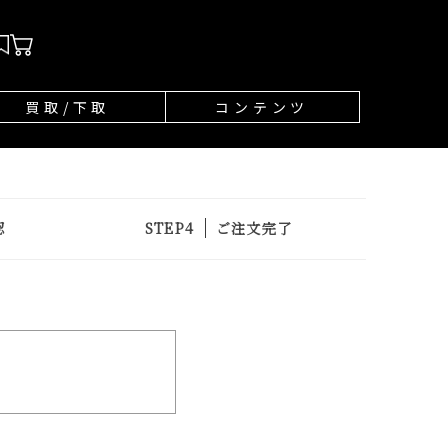
買取/下取
コンテンツ
認
ご注文完了