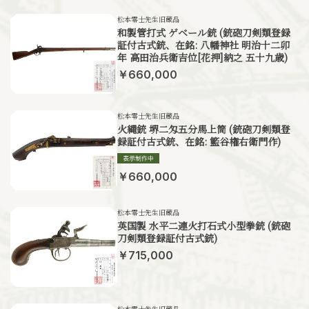
松本零士先生旧蔵品
和製管打式 ゲベール銃 (銃砲刀剣類登録
証付古式銃、在銘: 八幡神社 明治十二卯
年 高田治兵衛吉位[花押]納之 五十九歳)
￥660,000
松本零士先生旧蔵品
火縄銃 堺二匁五分馬上筒 (銃砲刀剣類登
録証付古式銃、在銘: 籃谷権右衛門作)
￥660,000
松本零士先生旧蔵品
英国製 水平二連火打石式小型拳銃 (銃砲
刀剣類登録証付古式銃)
￥715,000
松本零士先生旧蔵品