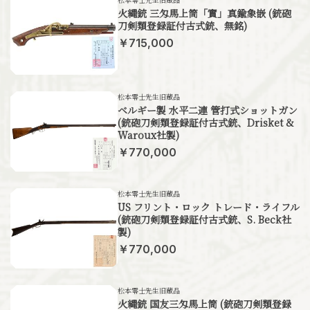
火縄銃 三匁馬上筒「實」真鍮象嵌 (銃砲
刀剣類登録証付古式銃、無銘)
￥715,000
松本零士先生旧蔵品
ベルギー製 水平二連 管打式ショットガン
(銃砲刀剣類登録証付古式銃、Drisket &
Waroux社製)
￥770,000
松本零士先生旧蔵品
US フリント・ロック トレード・ライフル
(銃砲刀剣類登録証付古式銃、S. Beck社
製)
￥770,000
松本零士先生旧蔵品
火縄銃 国友三匁馬上筒 (銃砲刀剣類登録