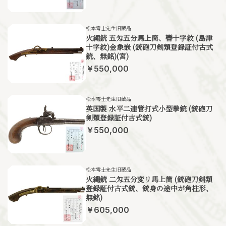
松本零士先生旧蔵品
火縄銃 五匁五分馬上筒、轡十字紋 (島津
十字紋)金象嵌 (銃砲刀剣類登録証付古式
銃、無銘)(宮)
￥550,000
松本零士先生旧蔵品
英国製 水平二連管打式小型拳銃 (銃砲刀
剣類登録証付古式銃)
￥550,000
松本零士先生旧蔵品
火縄銃 二匁五分変リ馬上筒 (銃砲刀剣類
登録証付古式銃、銃身の途中が角柱形、
無銘)
￥605,000