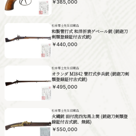
￥385,000
松本零士先生旧蔵品
和製管打式 和洋折衷ゲベール銃 (銃砲刀
剣類登録証付古式銃)
￥440,000
松本零士先生旧蔵品
オランダ M1842 管打式歩兵銃 (銃砲刀剣
類登録証付古式銃)
￥495,000
松本零士先生旧蔵品
火縄銃 田付流四匁馬上筒 (銃砲刀剣類登
録証付古式銃、無銘)
￥550,000