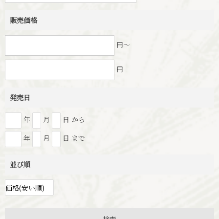
販売価格
円～
円
発売日
年
月
日 から
年
月
日 まで
並び順