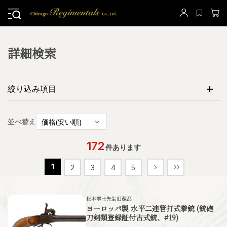
詳細検索
絞り込み項目
並べ替え
172
件あります
1
2
3
4
5
松本零士先生旧蔵品
ヨーロッパ製 水平二連管打式拳銃 (銃砲
刀剣類登録証付古式銃、#19)