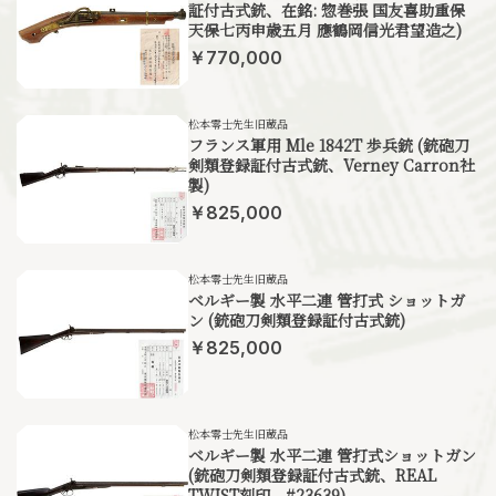
証付古式銃、在銘: 惣巻張 国友喜助重保
天保七丙申歳五月 應鶴岡信光君望造之)
￥770,000
松本零士先生旧蔵品
フランス軍用 Mle 1842T 歩兵銃 (銃砲刀
剣類登録証付古式銃、Verney Carron社
製)
￥825,000
松本零士先生旧蔵品
ベルギー製 水平二連 管打式 ショットガ
ン (銃砲刀剣類登録証付古式銃)
￥825,000
松本零士先生旧蔵品
ベルギー製 水平二連 管打式ショットガン
(銃砲刀剣類登録証付古式銃、REAL
TWIST刻印、#23639)