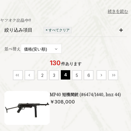
続きを読む
ヤフオク出品中
!!
絞り込み項目
× すべてクリア
並べ替え
130
件あります
4
2
3
5
6
MP40 短機関銃 (#6474/1440, bnz 44)
￥308,000